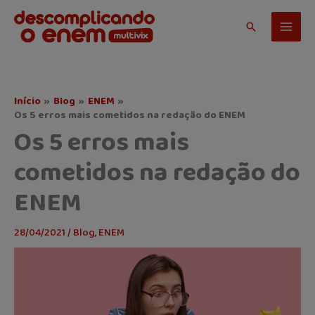
Ir
para
Pesquisar
o
conteúdo
Início
Blog
ENEM
Os 5 erros mais cometidos na redação do ENEM
Os 5 erros mais
cometidos na redação do
ENEM
28/04/2021
/
Blog
,
ENEM