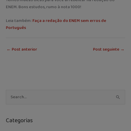
ENEM. Bons estudos, rumo à nota 1000!
Leia também:
Faça a redação do ENEM sem erros de
Português
←
Post anterior
Post seguinte
→
C
P
a
e
t
s
e
Categorias
q
g