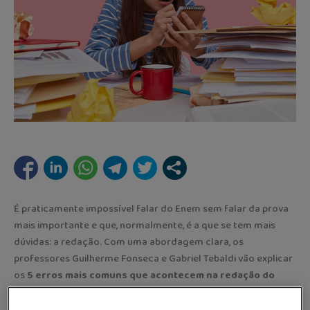
É praticamente impossível falar do Enem sem falar da prova
mais importante e que, normalmente, é a que se tem mais
dúvidas: a redação. Com uma abordagem clara, os
professores Guilherme Fonseca e Gabriel Tebaldi vão explicar
os
5 erros mais comuns que acontecem na redação do
ENEM.