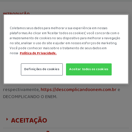
INTRODUÇÃO
Esta política de privacidade descreve as práticas da
Coletamos seus dados para melhorar a sua experiência em nossas
DECOMPLICANDO O ENEM, em relação aos dados coletados
plataformas. Ao clicar em “Aceitar todos os cookies”, você concorda com o
armazenamento de cookies no seu dispositivo para melhorar a navegação
por meio do site
https://descomplicandoonem.com.br
e seu
no site, analisar o uso do site e ajudar em nossos esforços de marketing.
aplicativo (Aplicativo Descomplicando o Enem), de acordo
Você pode conhecer mais sobre o tratamento de seus dados em
com as leis em vigor.
nossa
Política de Privacidade.
Esta política se aplica aos dados que identificam o USUÁRIO
individualmente e demais dados fornecidos pelo USUÁRIO
Definições de cookies
Aceitar todos os cookies
ou coletados durante a utilização do site e/ou aplicativo,
nominados
respectivamente,
https://descomplicandoonem.com.br
e
DECOMPLICANDO O ENEM.
ACEITAÇÃO