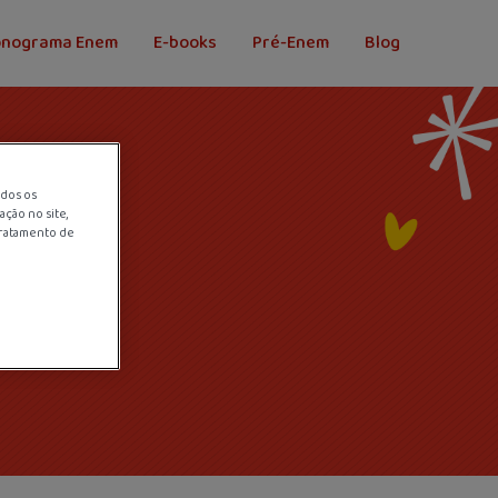
onograma Enem
E-books
Pré-Enem
Blog
odos os
ção no site,
tratamento de