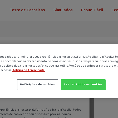
Teste de Carreiras
Simulados
Prouni Fácil
Cr
us dados para melhorar a sua experiência em nossas plataformas. Ao clicar em “Aceitar t
cê concorda com o armazenamento de cookies no seu dispositivo para melhorar a navega
erros!
so do site e ajudar em nossos esforços de marketing. Você pode conhecer mais sobre o 
es erros!
em nossa
Política de Privacidade.
Definições de cookies
Aceitar todos os cookies