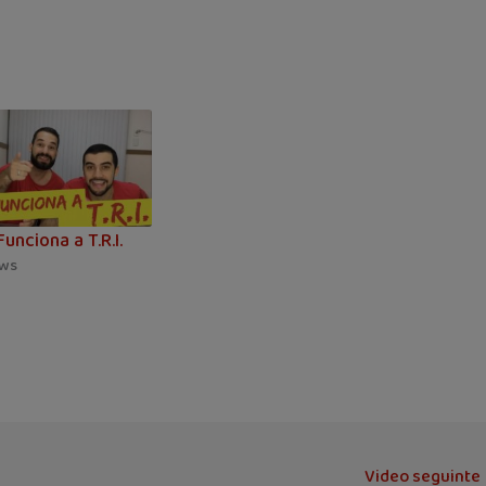
unciona a T.R.I.
ews
Video seguinte