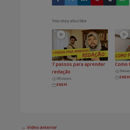
You may also like
7 passos para aprender
Como F
94
vi
redação
ENEM
95
views
ENEM
←
Video anterior